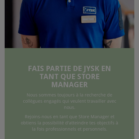
FAIS PARTIE DE JYSK EN
TANT QUE STORE
MANAGER
Nous sommes toujours à la recherche de
collègues engagés qui veulent travailler avec
nous.
Rejoins-nous en tant que Store Manager et
obtiens la possibilité d'atteindre tes objectifs à
la fois professionnels et personnels.